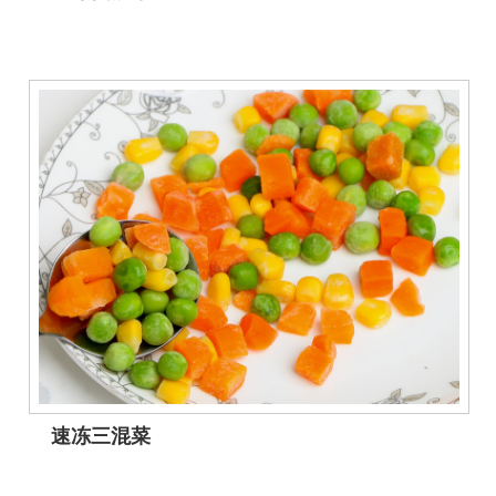
速冻三混菜