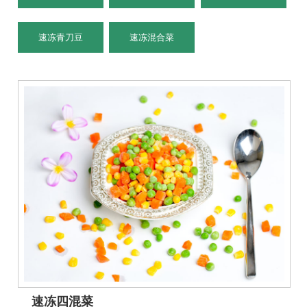
速冻青刀豆
速冻混合菜
速冻四混菜