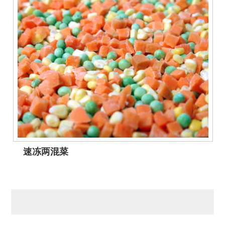
速冻两混菜