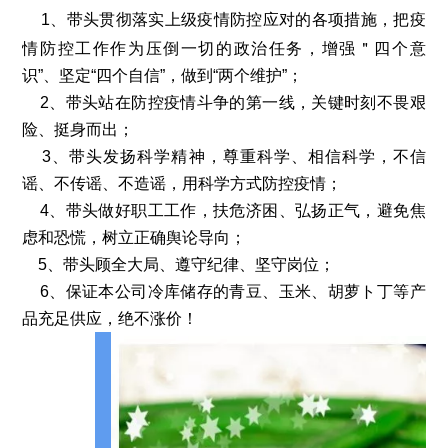
1、带头贯彻落实上级疫情防控应对的各项措施，把疫
情防控工作作为压倒一切的政治任务，增强＂四个意
识”、坚定“四个自信”，做到“两个维护”；
2、带头站在防控疫情斗争的第一线，关键时刻不畏艰
险、挺身而出；
3、带头发扬科学精神，尊重科学、相信科学，不信
谣、不传谣、不造谣，用科学方式防控疫情；
4、带头做好职工工作，扶危济困、弘扬正气，避免焦
虑和恐慌，树立正确舆论导向；
5、带头顾全大局、遵守纪律、坚守岗位；
6、保证本公司冷库储存的青豆、玉米、胡萝ト丁等产
品充足供应，绝不涨价！