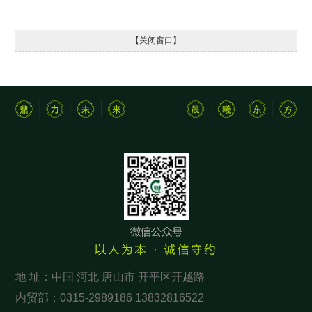
【关闭窗口】
地 址：中国 河北 唐山市 开平区开越路
内贸部：0315-2989186 13832816522