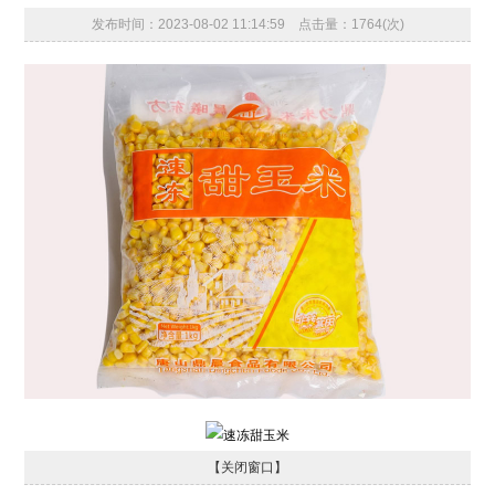
发布时间：2023-08-02 11:14:59 点击量：1764(次)
【关闭窗口】